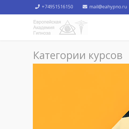
+74951516150
mail@eahypno.ru
Категории курсов